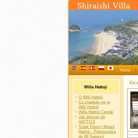
Home
Co z
Willa Hattoji
O Willi Hattoji
Co znajduje się w
Willi Hottoji
Willa Hattoji Cennik
Jak dotrzeć do
HATTOJI
Szlak Pieszy Mount
Hattoji - Pielgrzymka
do 88 Świątyń