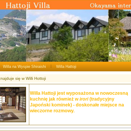
Willa na Wyspie Shiraishi
Willa Hattoji
najduje się w Willi Hottoji
Willa Hattoji jest wyposażona w nowoczesną
kuchnię jak również w
irori
(tradycyjny
Japoński kominek) - doskonałe miejsce na
wieczorne rozmowy.