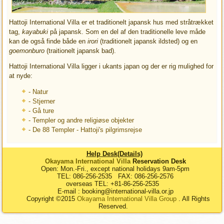
Hattoji International Villa er et traditionelt japansk hus med stråtrækket
tag,
k
ayabuki
på japansk. Som en del af den traditionelle leve måde
kan de også finde både en
irori
(traditionelt japansk ildsted) og en
goemonburo
(traitionelt japansk bad).
Hattoji International Villa ligger i ukants japan og der er rig mulighed for
at nyde:
- Natur
- Stjerner
- Gå ture
- Templer og andre religiøse objekter
- De 88 Templer - Hattoji's pilgrimsrejse
Help Desk(Details)
Okayama International Villa
Reservation Desk
Open: Mon.-Fri., except national holidays 9am-5pm
TEL: 086-256-2535 FAX: 086-256-2576
overseas TEL: +81-86-256-2535
E-mail : booking@international-villa.or.jp
Copyright ©2015
Okayama International Villa Group
. All Rights
Reserved.