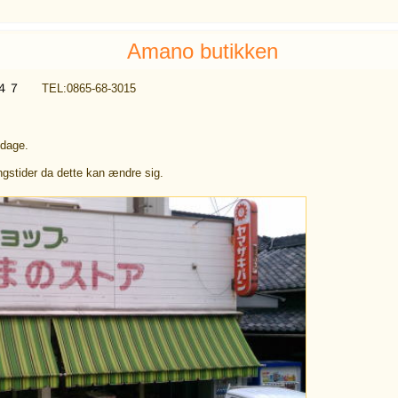
Amano butikken
７４７
TEL:0865-68-3015
 dage.
ngstider da dette kan ændre sig.