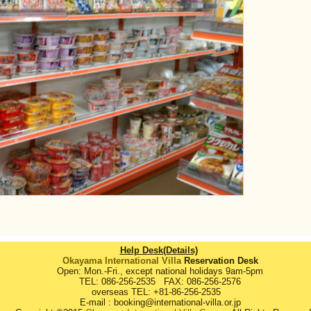
Help Desk(Details)
Okayama International Villa
Reservation Desk
Open: Mon.-Fri., except national holidays 9am-5pm
TEL: 086-256-2535 FAX: 086-256-2576
overseas TEL: +81-86-256-2535
E-mail : booking@international-villa.or.jp