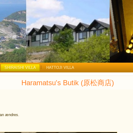
SHIRAISHI VILLA
HATTOJI VILLA
Haramatsu's Butik (原松商店)
kan ændres.