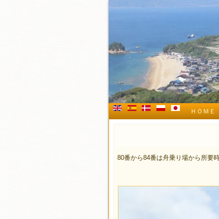
ＨＯＭＥ
80番から84番は舟乗り場から所要