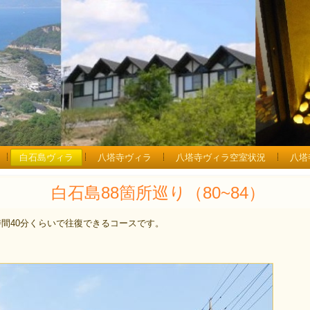
白石島ヴィラ
八塔寺ヴィラ
八塔寺ヴィラ空室状況
八塔
白石島88箇所巡り（80~84）
時間40分くらいで往復できるコースです。