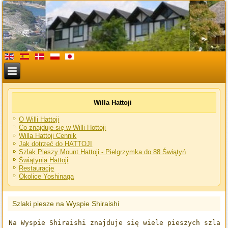
Willa Hattoji
O Willi Hattoji
Co znajduje się w Willi Hottoji
Willa Hattoji Cennik
Jak dotrzeć do HATTOJI
Szlak Pieszy Mount Hattoji - Pielgrzymka do 88 Świątyń
Świątynia Hattoji
Restauracje
Okolice Yoshinaga
Szlaki piesze na Wyspie Shiraishi
Na Wyspie Shiraishi znajduje się wiele pieszych szlak