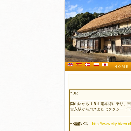
ＨＯＭＥ
* JR
岡山駅からＪＲ山陽本線に乗り、吉
吉永駅からバスまたはタクシー（下
* 備前バス
http://www.city.bizen.