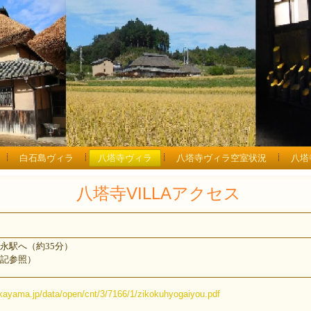
白石島ヴィラ
八塔寺ヴィラ
八塔寺ヴィラ空室状況
八塔
八塔寺VILLAアクセス
永駅へ（約35分）
記参照）
okayama.jp/data/open/cnt/3/7166/1/zikokuhyogaiyou.pdf