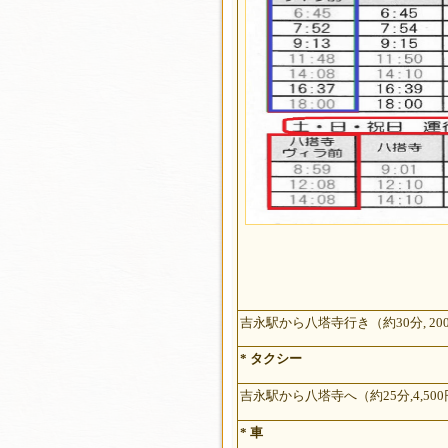
吉永駅から八塔寺行き（約30分, 20
* タクシー
吉永駅から八塔寺へ（約25分,4,50
* 車